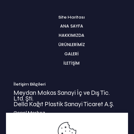
Site Haritası
ANA SAYFA
HAKKIMIZDA
ÜRÜNLERİMİZ
GALERİ
İLETİŞİM
İletişim Bilgileri
Meydan Makas Sanayi İç ve Dış Tic.
Ltd. Şti.
Della Kağıt Plastik Sanayi Ticaret A.Ş.
Genel Merkez
İkitelli Mehmet Akif Mahallesi
Bahariye Cad. Basın Ekspress Yolu No:47/1
Küçükçekmece / İSTANBUL / TÜRKİYE