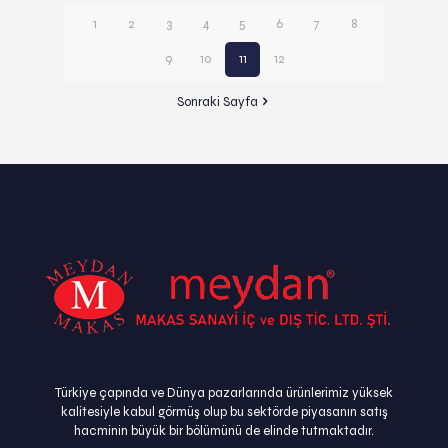
1
2
3
4
5
6
7
8
9
10
11
12
Sonraki Sayfa
Türkiye çapında ve Dünya pazarlarında ürünlerimiz yüksek
kalitesiyle kabul görmüş olup bu sektörde piyasanın satış
hacminin büyük bir bölümünü de elinde tutmaktadır.