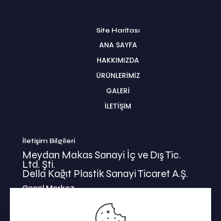
Site Haritası
ANA SAYFA
HAKKIMIZDA
ÜRÜNLERİMİZ
GALERİ
İLETİŞİM
İletişim Bilgileri
Meydan Makas Sanayi İç ve Dış Tic.
Ltd. Şti.
Della Kağıt Plastik Sanayi Ticaret A.Ş.
Genel Merkez
İkitelli Mehmet Akif Mahallesi
Bahariye Cad. Basın Ekspress Yolu No:47/1