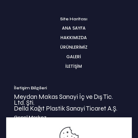
Site Haritası
ANA SAYFA
HAKKIMIZDA
ÜRÜNLERİMİZ
GALERİ
İLETİŞİM
İletişim Bilgileri
Meydan Makas Sanayi İç ve Dış Tic.
Ltd. Şti.
Della Kağıt Plastik Sanayi Ticaret A.Ş.
Genel Merkez
İkitelli Mehmet Akif Mahallesi
Bahariye Cad. Basın Ekspress Yolu No:47/1