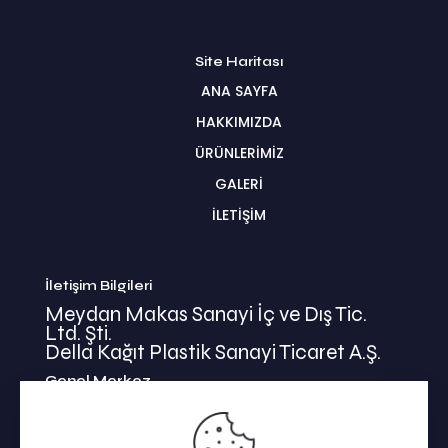
Site Haritası
ANA SAYFA
HAKKIMIZDA
ÜRÜNLERİMİZ
GALERİ
İLETİŞİM
İletişim Bilgileri
Meydan Makas Sanayi İç ve Dış Tic.
Ltd. Şti.
Della Kağıt Plastik Sanayi Ticaret A.Ş.
Genel Merkez
İkitelli Mehmet Akif Mahallesi
Bahariye Cad. Basın Ekspress Yolu No:47/1