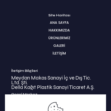
Site Haritası
ANA SAYFA
HAKKIMIZDA
ÜRÜNLERİMİZ
GALERİ
İLETİŞİM
İletişim Bilgileri
Meydan Makas Sanayi İç ve Dış Tic.
Ltd. Şti.
Della Kağıt Plastik Sanayi Ticaret A.Ş.
Genel Merkez
İkitelli Mehmet Akif Mahallesi
Bahariye Cad. Basın Ekspress Yolu No:47/1