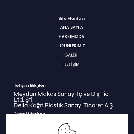
Site Haritası
ANA SAYFA
HAKKIMIZDA
ÜRÜNLERİMİZ
GALERİ
İLETİŞİM
İletişim Bilgileri
Meydan Makas Sanayi İç ve Dış Tic.
Ltd. Şti.
Della Kağıt Plastik Sanayi Ticaret A.Ş.
Genel Merkez
İkitelli Mehmet Akif Mahallesi
Bahariye Cad. Basın Ekspress Yolu No:47/1