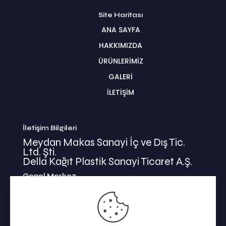
Site Haritası
ANA SAYFA
HAKKIMIZDA
ÜRÜNLERİMİZ
GALERİ
İLETİŞİM
İletişim Bilgileri
Meydan Makas Sanayi İç ve Dış Tic.
Ltd. Şti.
Della Kağıt Plastik Sanayi Ticaret A.Ş.
Genel Merkez
İkitelli Mehmet Akif Mahallesi
Bahariye Cad. Basın Ekspress Yolu No:47/1
Küçükçekmece / İSTANBUL / TÜRKİYE