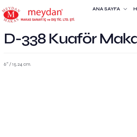
ANA SAYFA
H
D-338 Kuaför Maka
6″ / 15.24 cm.