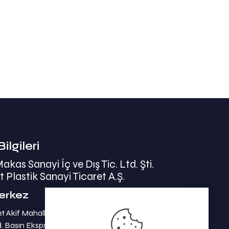
Bilgileri
as Sanayi İç ve Dış Tic. Ltd. Şti.
t Plastik Sanayi Ticaret A.Ş.
erkez
et Akif Mahallesi
. Basın Ekspress Yolu No:47/1