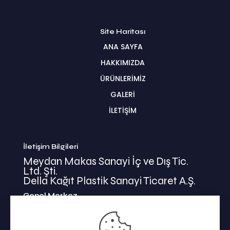
Site Haritası
ANA SAYFA
HAKKIMIZDA
ÜRÜNLERİMİZ
GALERİ
İLETİŞİM
İletişim Bilgileri
Meydan Makas Sanayi İç ve Dış Tic.
Ltd. Şti.
Della Kağıt Plastik Sanayi Ticaret A.Ş.
Genel Merkez
İkitelli Mehmet Akif Mahallesi
Bahariye Cad. Basın Ekspress Yolu No:47/1