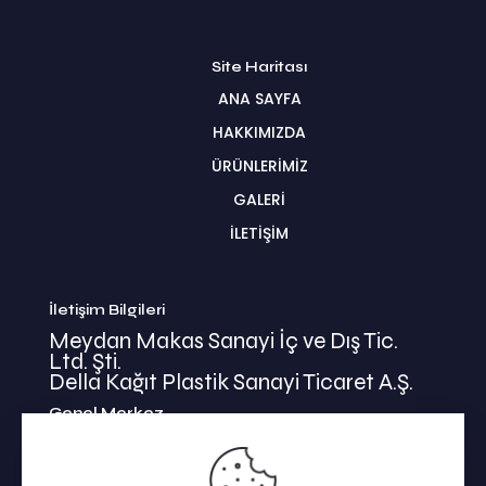
Site Haritası
ANA SAYFA
HAKKIMIZDA
ÜRÜNLERİMİZ
GALERİ
İLETİŞİM
İletişim Bilgileri
Meydan Makas Sanayi İç ve Dış Tic.
Ltd. Şti.
Della Kağıt Plastik Sanayi Ticaret A.Ş.
Genel Merkez
İkitelli Mehmet Akif Mahallesi
Bahariye Cad. Basın Ekspress Yolu No:47/1