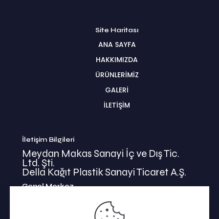
Site Haritası
ANA SAYFA
HAKKIMIZDA
ÜRÜNLERİMİZ
GALERİ
İLETİŞİM
İletişim Bilgileri
Meydan Makas Sanayi İç ve Dış Tic.
Ltd. Şti.
Della Kağıt Plastik Sanayi Ticaret A.Ş.
Genel Merkez
İkitelli Mehmet Akif Mahallesi
Bahariye Cad. Basın Ekspress Yolu No:47/1