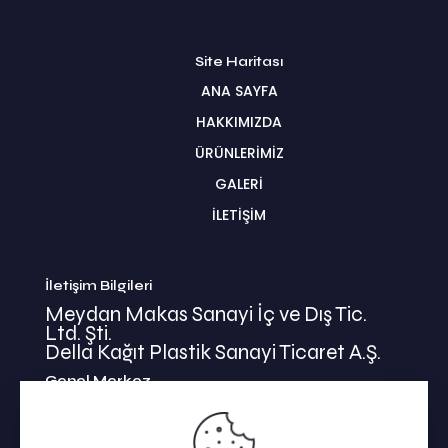
Site Haritası
ANA SAYFA
HAKKIMIZDA
ÜRÜNLERİMİZ
GALERİ
İLETİŞİM
İletişim Bilgileri
Meydan Makas Sanayi İç ve Dış Tic.
Ltd. Şti.
Della Kağıt Plastik Sanayi Ticaret A.Ş.
Genel Merkez
İkitelli Mehmet Akif Mahallesi
Bahariye Cad. Basın Ekspress Yolu No:47/1