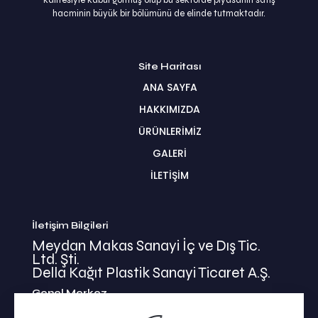
kalitesiyle kabul görmüş olup bu sektörde piyasanın satış
hacminin büyük bir bölümünü de elinde tutmaktadır.
Site Haritası
ANA SAYFA
HAKKIMIZDA
ÜRÜNLERİMİZ
GALERİ
İLETİŞİM
İletişim Bilgileri
Meydan Makas Sanayi İç ve Dış Tic.
Ltd. Şti.
Della Kağıt Plastik Sanayi Ticaret A.Ş.
Genel Merkez
İkitelli Mehmet Akif Mahallesi